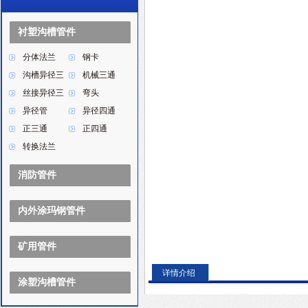
衬塑沟槽管件
分体法兰
钢卡
沟槽异径三
机械三通
通
丝接异径三
弯头
通
异径管
异径四通
正三通
正四通
转换法兰
消防管件
内外涂玛钢管件
矿用管件
详情介绍
涂塑沟槽管件