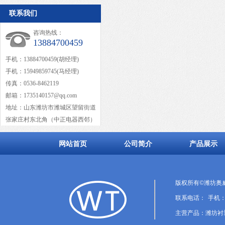
联系我们
咨询热线：
13884700459
手机：13884700459(胡经理)
手机：15949859745(马经理)
传真：0536-8462119
邮箱：1735140157@qq.com
地址：山东潍坊市潍城区望留街道
张家庄村东北角（中正电器西邻）
网站首页
公司简介
产品展示
版权所有©潍坊奥
联系电话： 手机：1388
主营产品：潍坊衬