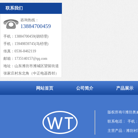
联系我们
咨询热线：
13884700459
手机：13884700459(胡经理)
手机：15949859745(马经理)
传真：0536-8462119
邮箱：1735140157@qq.com
地址：山东潍坊市潍城区望留街道
张家庄村东北角（中正电器西邻）
网站首页
公司简介
产品展示
版权所有©潍坊奥
联系电话： 手机：1388
主营产品：潍坊衬