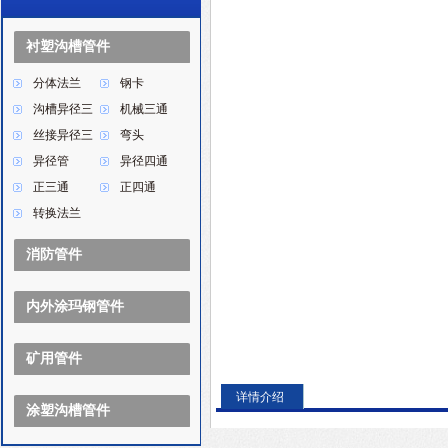
衬塑沟槽管件
分体法兰
钢卡
沟槽异径三
机械三通
通
丝接异径三
弯头
通
异径管
异径四通
正三通
正四通
转换法兰
消防管件
内外涂玛钢管件
矿用管件
详情介绍
涂塑沟槽管件