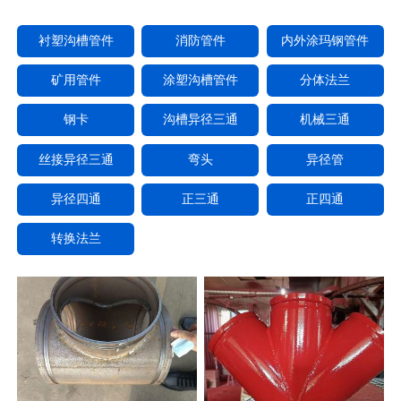
衬塑沟槽管件
消防管件
内外涂玛钢管件
矿用管件
涂塑沟槽管件
分体法兰
钢卡
沟槽异径三通
机械三通
丝接异径三通
弯头
异径管
异径四通
正三通
正四通
转换法兰